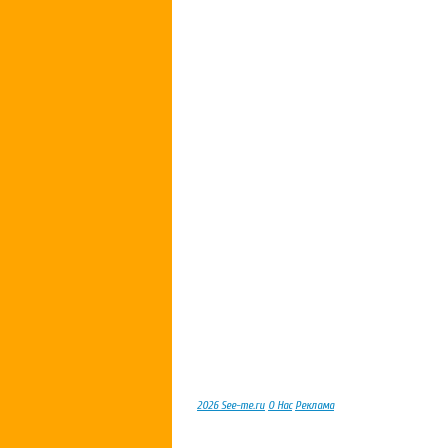
2026 See-me.ru
О Нас
Реклама