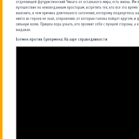
отделяющей футуристический Чикаго от остального мира, есть жизнь. Им 
путешествие по неизведанным просторам, встретить тех, кто все это время
выяснить, в чем причина длительного заточения, которому подверглось на
никто из героев не знал, откровения, от которых голова пойдет кругом, 
сильную волю. Пришла пора узнать, кто проявит себя с лучшей стороны, а к
выдавал.
Бэтмен против Супермена: На заре справедливости