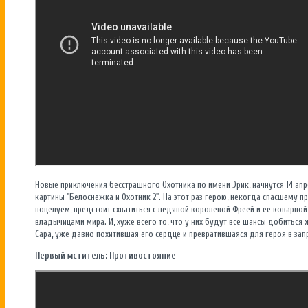
Новые приключения бесстрашного Охотника по имени Эрик, начнутся 14 апр
картины "Белоснежка и Охотник 2". На этот раз герою, некогда спасшему п
поцелуем, предстоит схватиться с ледяной королевой Фреей и ее коварной
владычицами мира. И, хуже всего то, что у них будут все шансы добиться 
Сара, уже давно похитившая его сердце и превратившаяся для героя в запр
Первый мститель: Противостояние