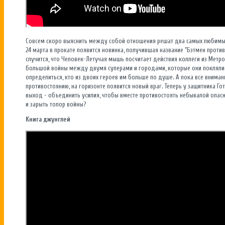
Совсем скоро выяснить между собой отношения решат два самых любимых 
24 марта в прокате появится новинка, получившая название "Бэтмен против
случится, что Человек-Летучая мышь посчитает действия коллеги из Метро
большой войны между двумя суперами и городами, которые они покляли
определиться, кто из двоих героев им больше по душе. А пока все внима
противостоянию, на горизонте появится новый враг. Теперь у защитника Г
выход - объединить усилия, чтобы вместе противостоять небывалой опасн
и зарыть топор войны?
Книга джунглей