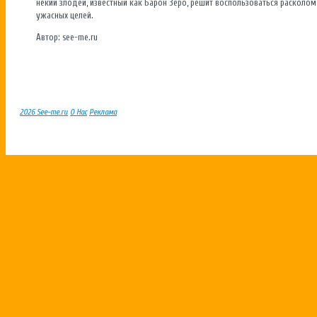
некий злодей, известный как Барон Зеро, решит воспользоваться расколом
ужасных целей.
Автор: see-me.ru
2026 See-me.ru
О Нас
Реклама