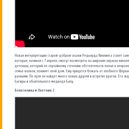
Новая интерпретация старой-доброй сказки Редьярда Киплинга станет за
которые, начиная с 7 апреля, смогут посмотреть на широких экранах кинол
детеныш, который по случайному стечению обстоятельств попал в непрохо
семье волков, покинет свой дом. Ему придется бежать от злобного Шерхан
разными. По пути он найдет много новых друзей и встретит врагов. Его ж
Багиры и обаятельного медведя Балу.
Белоснежка и Охотник 2