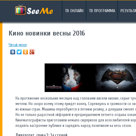
ТВ ОНЛАЙН
ТВ ПРОГРАММА
РЕЗУЛЬТ
Кино новинки весны 2016
Читай меня
На протяжение нескольких месяцев над головами висели низкие, серые ту
метели. Но скоро всему этому придет конец. Соревнуясь в громкости со з
из южных стран. Машины переобуются в летнюю резину, а девушки сменят 
Но не только радостной эйфорией и предвкушением летнего отдыха ознам
Кинематографисты приготовили немало сюрпризов для всех любителей хо
поднять настроение публике и зарядить народ позитивом на весь сезон.
Дивергент, глава 3: За стеной