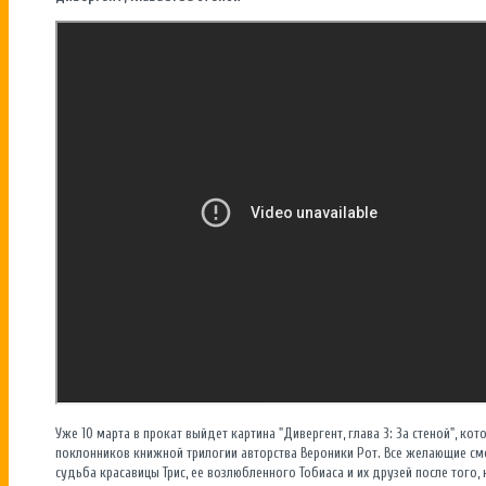
Уже 10 марта в прокат выйдет картина "Дивергент, глава 3: За стеной", к
поклонников книжной трилогии авторства Вероники Рот. Все желающие см
судьба красавицы Трис, ее возлюбленного Тобиаса и их друзей после того, 